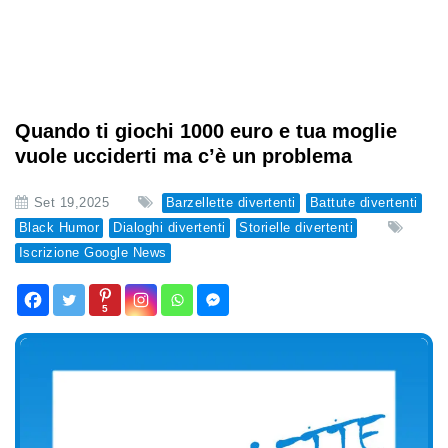
Quando ti giochi 1000 euro e tua moglie
vuole ucciderti ma c’è un problema
Set 19,2025
Barzellette divertenti
Battute divertenti
Black Humor
Dialoghi divertenti
Storielle divertenti
Iscrizione Google News
5