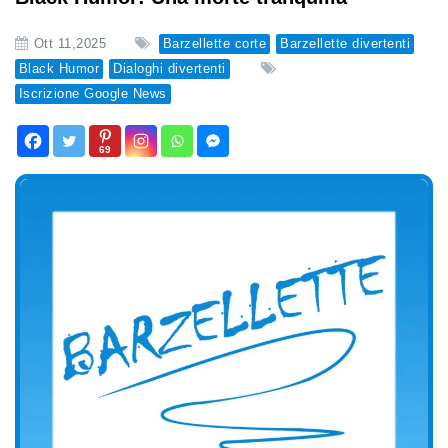
Ott 11,2025
Barzellette corte
Barzellette divertenti
Black Humor
Dialoghi divertenti
Iscrizione Google News
69