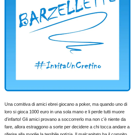
Una comitiva di amici ebrei giocano a poker, ma quando uno di
loro si gioca 1000 euro in una sola mano e li perde tutti muore
d'infarto! Gli amici provano a soccorrerlo ma non c'è niente da
fare, allora estraggono a sorte per decidere a chi tocca andare a
riferire alla moglie la terribile notizia. Il malcapitato ha il compito