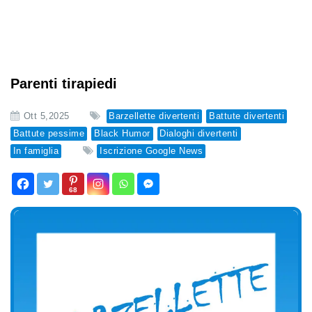
Parenti tirapiedi
Ott 5,2025
Barzellette divertenti
Battute divertenti
Battute pessime
Black Humor
Dialoghi divertenti
In famiglia
Iscrizione Google News
68