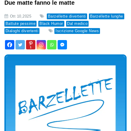
Due matte fanno le matte
Ott 10,2025
Barzellette divertenti
Barzellette lunghe
Battute pessime
Black Humor
Dal medico
Dialoghi divertenti
Iscrizione Google News
1