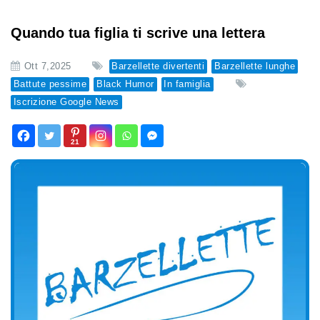
Quando tua figlia ti scrive una lettera
Ott 7,2025
Barzellette divertenti
Barzellette lunghe
Battute pessime
Black Humor
In famiglia
Iscrizione Google News
21