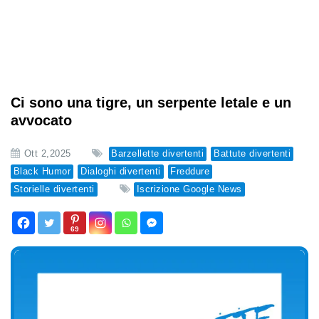
Ci sono una tigre, un serpente letale e un
avvocato
Ott 2,2025
Barzellette divertenti
Battute divertenti
Black Humor
Dialoghi divertenti
Freddure
Storielle divertenti
Iscrizione Google News
69