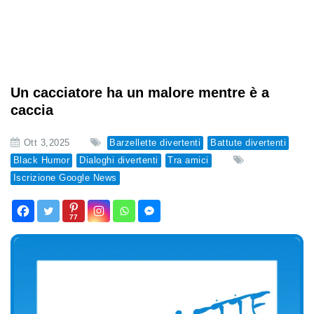
Un cacciatore ha un malore mentre è a
caccia
Ott 3,2025
Barzellette divertenti
Battute divertenti
Black Humor
Dialoghi divertenti
Tra amici
Iscrizione Google News
77