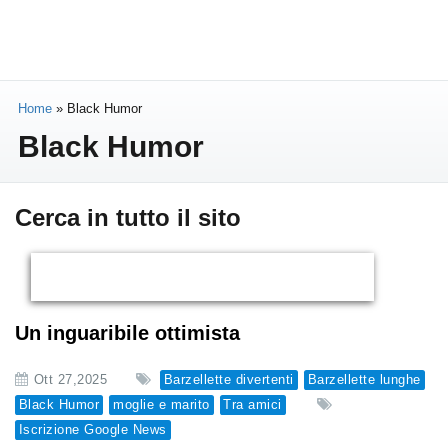
Home
»
Black Humor
Black Humor
Cerca in tutto il sito
Un inguaribile ottimista
Ott 27,2025
Barzellette divertenti
Barzellette lunghe
Black Humor
moglie e marito
Tra amici
Iscrizione Google News