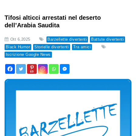
Tifosi alticci arrestati nel deserto
dell’Arabia Saudita
Ott 6,2025
Barzellette divertenti
Battute divertenti
Black Humor
Storielle divertenti
Tra amici
Iscrizione Google News
69