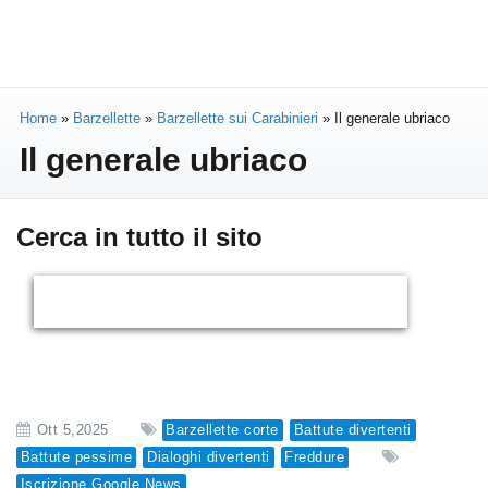
Home
»
Barzellette
»
Barzellette sui Carabinieri
»
Il generale ubriaco
Il generale ubriaco
Cerca in tutto il sito
Ott 5,2025
Barzellette corte
Battute divertenti
Battute pessime
Dialoghi divertenti
Freddure
Iscrizione Google News