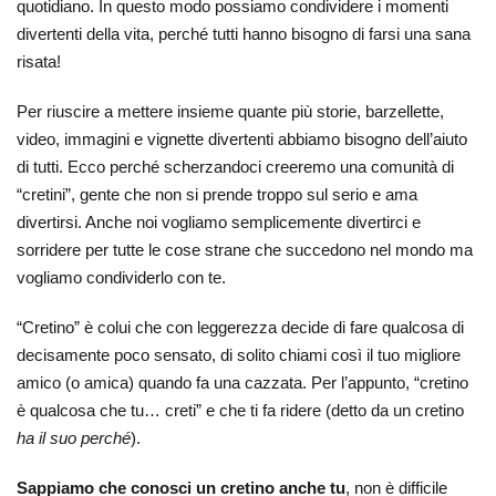
quotidiano. In questo modo possiamo condividere i momenti
divertenti della vita, perché tutti hanno bisogno di farsi una sana
risata!
Per riuscire a mettere insieme quante più storie, barzellette,
video, immagini e vignette divertenti abbiamo bisogno dell’aiuto
di tutti. Ecco perché scherzandoci creeremo una comunità di
“cretini”, gente che non si prende troppo sul serio e ama
divertirsi. Anche noi vogliamo semplicemente divertirci e
sorridere per tutte le cose strane che succedono nel mondo ma
vogliamo condividerlo con te.
“Cretino” è colui che con leggerezza decide di fare qualcosa di
decisamente poco sensato, di solito chiami così il tuo migliore
amico (o amica) quando fa una cazzata. Per l’appunto, “cretino
è qualcosa che tu… creti” e che ti fa ridere (detto da un cretino
ha il suo perché
).
Sappiamo che conosci un cretino anche tu
, non è difficile