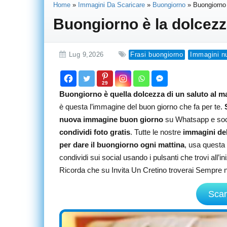
Home
»
Immagini Da Scaricare
»
Buongiorno
»
Buongiorno 
Buongiorno è la dolcezz
Lug 9,2026
Frasi buongiorno
Immagini n
29
Buongiorno è quella dolcezza di un saluto al mat
è questa l’immagine del buon giorno che fa per te.
nuova immagine buon giorno
su Whatsapp e soci
condividi foto gratis
. Tutte le nostre
immagini del
per dare il buongiorno ogni mattina
, usa questa
condividi sui social usando i pulsanti che trovi all’i
Ricorda che su Invita Un Cretino troverai Sempre 
Scar