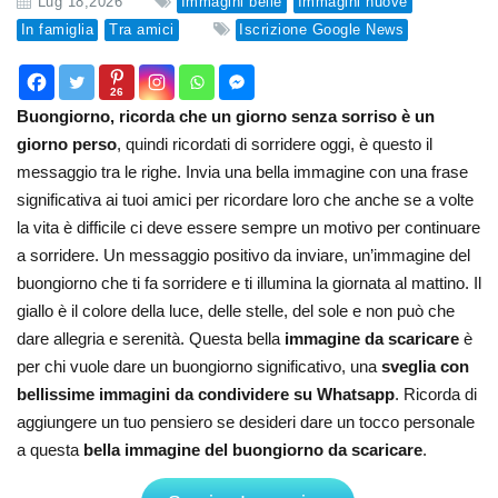
Lug 18,2026
Immagini belle
Immagini nuove
In famiglia
Tra amici
Iscrizione Google News
26
Buongiorno, ricorda che un giorno senza sorriso è un
giorno perso
, quindi ricordati di sorridere oggi, è questo il
messaggio tra le righe. Invia una bella immagine con una frase
significativa ai tuoi amici per ricordare loro che anche se a volte
la vita è difficile ci deve essere sempre un motivo per continuare
a sorridere. Un messaggio positivo da inviare, un’immagine del
buongiorno che ti fa sorridere e ti illumina la giornata al mattino. Il
giallo è il colore della luce, delle stelle, del sole e non può che
dare allegria e serenità. Questa bella
immagine da scaricare
è
per chi vuole dare un buongiorno significativo, una
sveglia con
bellissime immagini da condividere su Whatsapp
. Ricorda di
aggiungere un tuo pensiero se desideri dare un tocco personale
a questa
bella immagine del buongiorno da scaricare
.