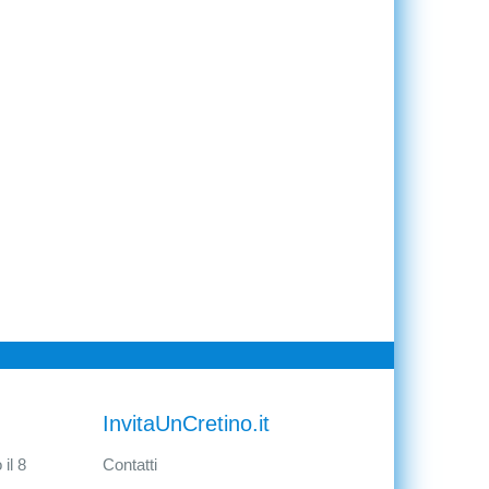
InvitaUnCretino.it
il 8
Contatti