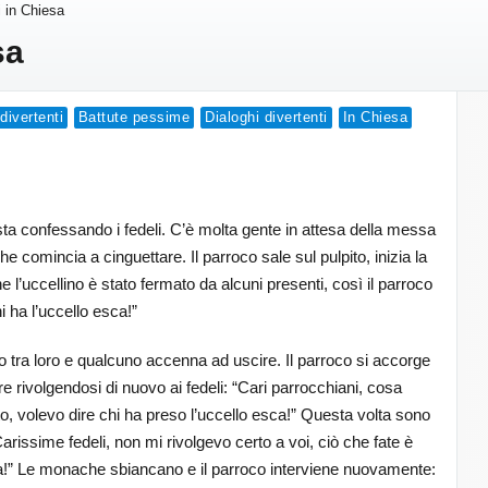
i in Chiesa
sa
divertenti
Battute pessime
Dialoghi divertenti
In Chiesa
sta confessando i fedeli. C’è molta gente in attesa della messa
 comincia a cinguettare. Il parroco sale sul pulpito, inizia la
e l’uccellino è stato fermato da alcuni presenti, così il parroco
hi ha l’uccello esca!”
o tra loro e qualcuno accenna ad uscire. Il parroco si accorge
e rivolgendosi di nuovo ai fedeli: “Cari parrocchiani, cosa
, volevo dire chi ha preso l’uccello esca!” Questa volta sono
Carissime fedeli, non mi rivolgevo certo a voi, ciò che fate è
a!” Le monache sbiancano e il parroco interviene nuovamente: