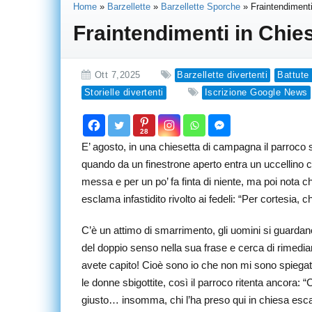
Home
»
Barzellette
»
Barzellette Sporche
»
Fraintendiment
Fraintendimenti in Chie
Ott 7,2025
Barzellette divertenti
Battute 
Storielle divertenti
Iscrizione Google News
28
E’ agosto, in una chiesetta di campagna il parroco 
quando da un finestrone aperto entra un uccellino che
messa e per un po’ fa finta di niente, ma poi nota ch
esclama infastidito rivolto ai fedeli: “Per cortesia, c
C’è un attimo di smarrimento, gli uomini si guardan
del doppio senso nella sua frase e cerca di rimediar
avete capito! Cioè sono io che non mi sono spiegato
le donne sbigottite, così il parroco ritenta ancora: “
giusto… insomma, chi l’ha preso qui in chiesa esc