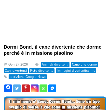
Dormi Bond, il cane divertente che dorme
perché è in missione pisolino
Gen 27,2026
Animali divertenti
Cane che dorme
Cani divertenti
Foto divertente
Immagini divertentissime
Iscrizione Google News
110
1