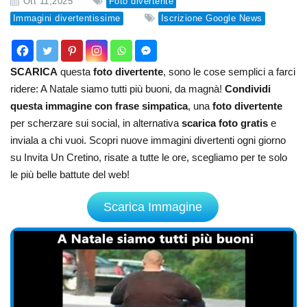
Ott 11,2025
Foto divertente
Immagini divertentissime
Iscrizione Google News
SCARICA
questa
foto divertente
, sono le cose semplici a farci
ridere: A Natale siamo tutti più buoni, da magnà!
Condividi
questa immagine con frase simpatica
, una
foto divertente
per scherzare sui social, in alternativa
scarica foto gratis
e
inviala a chi vuoi. Scopri nuove immagini divertenti ogni giorno
su Invita Un Cretino, risate a tutte le ore, scegliamo per te solo
le più belle battute del web!
Scarica Immagine