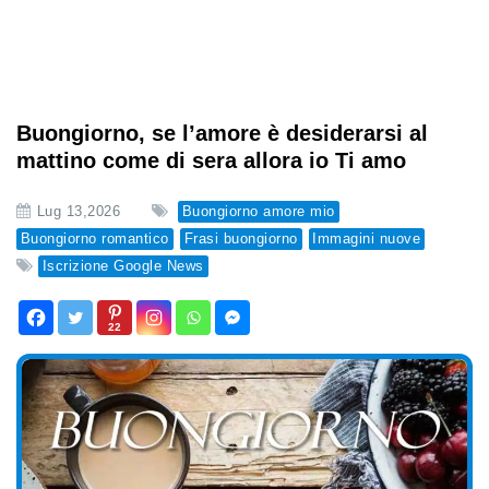
Buongiorno, se l’amore è desiderarsi al
mattino come di sera allora io Ti amo
Lug 13,2026
Buongiorno amore mio
Buongiorno romantico
Frasi buongiorno
Immagini nuove
Iscrizione Google News
22