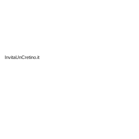
InvitaUnCretino.it