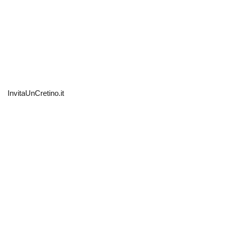
InvitaUnCretino.it