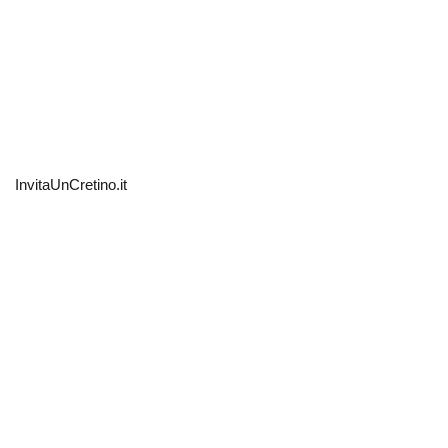
InvitaUnCretino.it