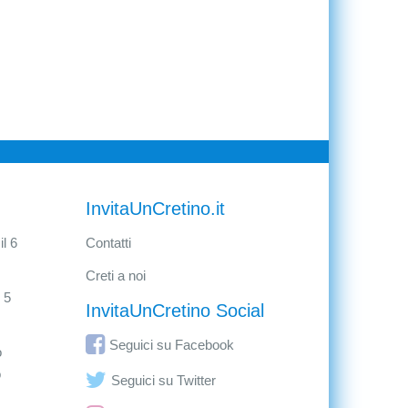
InvitaUnCretino.it
l 6
Contatti
Creti a noi
 5
InvitaUnCretino Social
Seguici su Facebook
o
o
Seguici su Twitter